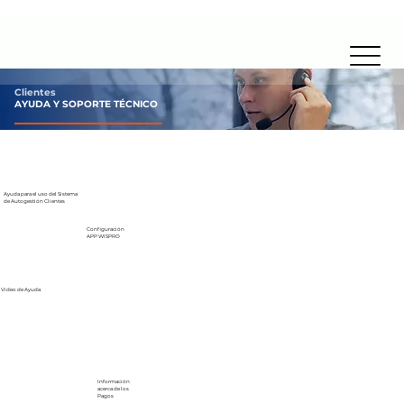
Clientes
AYUDA Y SOPORTE TÉCNICO
Ayuda
para el uso del
Sistema
de
Autogestión Clientes
Configuración
APP WISPRO
Video
de
Ayuda
Información
acerca de los
Pagos