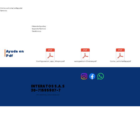
Cómo solicitar la
Baja del
Servicio
Mesa de
Ayuda
y
Soporte Técnico
Telefónico
Ayuda en
Pdf
Configuracion_app_Wispro.pdf
autogestion-Clientes.pdf
Como_solicitarBaja.pdf
INTERATOS S.A.S
30-71595907-7
Sitio diseñado y desarrollado por